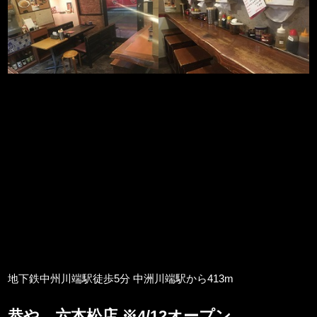
地下鉄中州川端駅徒歩5分 中洲川端駅から413m
恭や 六本松店 ※4/12オープン