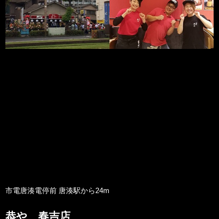
市電唐湊電停前 唐湊駅から24m
恭や 春吉店