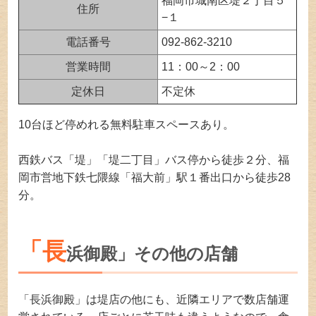
福岡市城南区堤２丁目５
住所
−１
電話番号
092-862-3210
営業時間
11：00～2：00
定休日
不定休
10台ほど停めれる無料駐車スペースあり。
西鉄バス「堤」「堤二丁目」バス停から徒歩２分、福
岡市営地下鉄七隈線「福大前」駅１番出口から徒歩28
分。
「長
浜御殿」その他の店舗
「長浜御殿」は堤店の他にも、近隣エリアで数店舗運