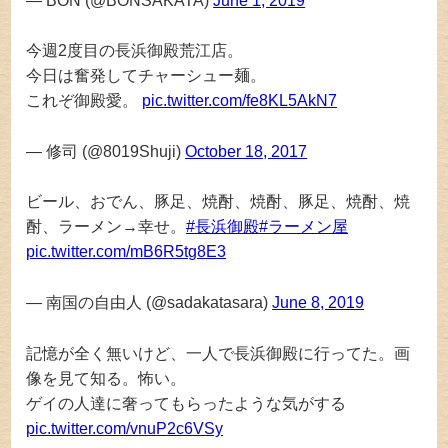
— BON (@BONSAKATA)
June 1, 2019
今週2度目の長浜御殿荒江店。
今日は奮発してチャーシュー麺。
これぞ御殿愛。
pic.twitter.com/fe8KL5AkN7
— 修司 (@8019Shuji)
October 18, 2017
ビール、おでん、豚足、焼酎、焼酎、豚足、焼酎、焼
酎、ラーメン→幸せ。
#長浜御殿
#ラーメン屋
pic.twitter.com/mB6R5tg8E3
— 南国の自由人 (@sadakatasara)
June 8, 2019
記憶が全く無いけど、一人で長浜御殿に行ってた。画
像を見て知る。怖い。
ゲイの人達に奢ってもらったような気がする
pic.twitter.com/vnuP2c6VSy