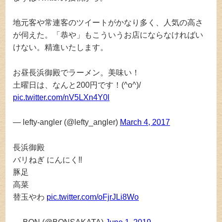
地元客や常連客のツイートがかなり多く、人気の高さ
が伺えた。「恭や」もこういうお店にならなければい
けない。精進いたします。
お昼長浜御殿でラーメン。美味い！
土曜日は、なんと200円です！(^o^)/
pic.twitter.com/nV5LXn4Y0l
— lefty-angler (@lefty_angler)
March 4, 2017
長浜御殿
バリねぎ にんにく‼️
豚足
高菜
替玉やわ
pic.twitter.com/oFjrJLi8Wo