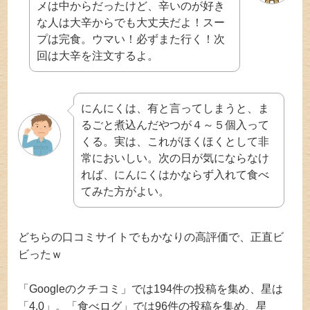
メは中からだったけど、辛いのが好き
な人は大辛からでも大丈夫だよ！スー
プは完食。ウマい！必ずまた行く！次
回は大辛を注文するよ。
にんにくは、有と言ってしまうと、ま
るごと煮込んだやつが４～５個入って
くる。実は、これがほくほくとして非
常においしい。次の日が気にならなけ
れば、にんにくはかならず入れて食べ
てみた方がよい。
どちらの口コミサイトでもかなりの高評価で、正直ビ
ビったｗ
「Googleのクチコミ」では194件の投稿を集め、星は
「4.0」。「食べログ」では96件の投稿を集め、星