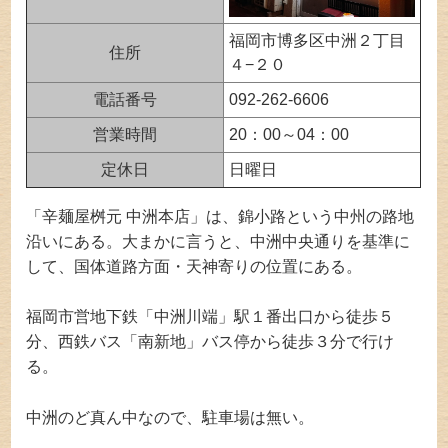
福岡市博多区中洲２丁目
住所
４−２０
電話番号
092-262-6606
営業時間
20：00～04：00
定休日
日曜日
「辛麺屋桝元 中洲本店」は、錦小路という中州の路地
沿いにある。大まかに言うと、中洲中央通りを基準に
して、国体道路方面・天神寄りの位置にある。
福岡市営地下鉄「中洲川端」駅１番出口から徒歩５
分、西鉄バス「南新地」バス停から徒歩３分で行け
る。
中洲のど真ん中なので、駐車場は無い。