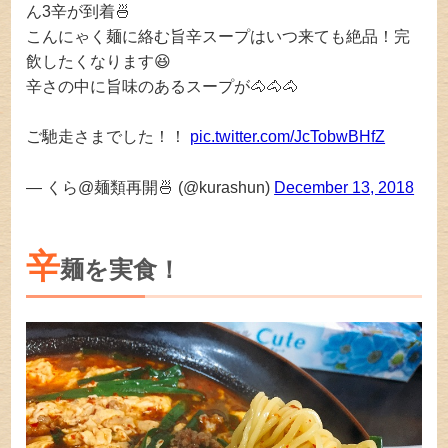
ん3辛が到着🍜
こんにゃく麺に絡む旨辛スープはいつ来ても絶品！完
飲したくなります😆
辛さの中に旨味のあるスープが🐴🐴🐴
ご馳走さまでした！！
pic.twitter.com/JcTobwBHfZ
— くら@麺類再開🍜 (@kurashun)
December 13, 2018
辛
麺を実食！