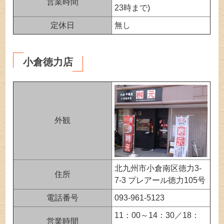
営業時間
23時まで)
定休日
無し
小倉徳力店
外観
北九州市小倉南区徳力3-
住所
7-3 プレアール徳力105号
電話番号
093-961-5123
11：00～14：30／18：
営業時間