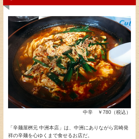
中辛 ￥780（税込）
「辛麺屋桝元 中洲本店」は、中洲にありながら宮崎発
祥の辛麺を心ゆくまで食せるお店だ。