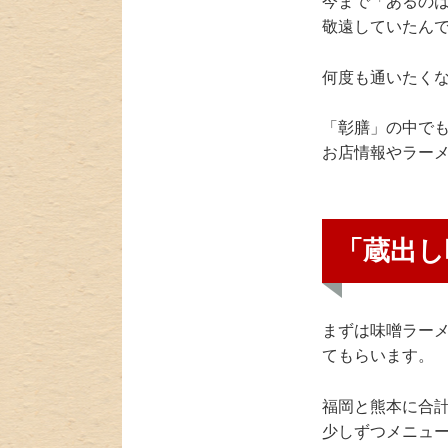
今まで「あるの
敬遠していたん
何度も通いたく
「彰膳」の中でも
お店情報やラー
「蔵出し
まずは味噌ラーメ
てもらいます。
福岡と熊本に合
少しずつメニュ