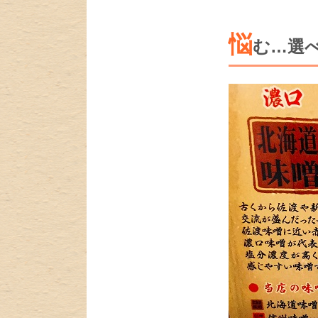
悩
む…選