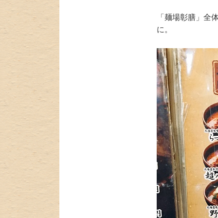
「麺場彰膳」全
に。