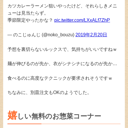
カツカレーラーメン狙いやったけど、それらしきメニ
ューは見当たらず。
季節限定やったかな？
pic.twitter.com/LXxALf7ZhP
— のこじゅんじ (@noko_bouzu)
2019年2月20日
予想を裏切らないルックスで、気持ちがいいですねｗ
麺が伸びるのが先か、衣がシナシナになるのが先か…
食べるのに高度なテクニックが要求されそうですｗ
ちなみに、別皿注文もOKのようでした。
嬉
しい無料のお惣菜コーナー