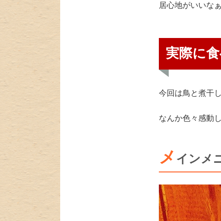
居心地がいいな
実際に食
今回は鳥と煮干
なんか色々感動
メ
インメ