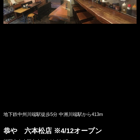
地下鉄中州川端駅徒歩5分 中洲川端駅から413m
恭や 六本松店 ※4/12オープン