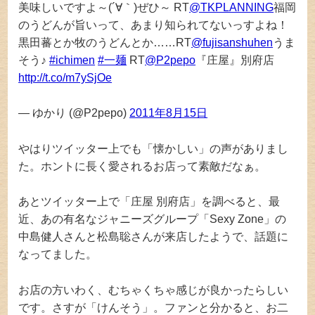
美味しいですよ～(´∀｀)ぜひ～ RT
@TKPLANNING
福岡
のうどんが旨いって、あまり知られてないっすよね！
黒田蕃とか牧のうどんとか……RT
@fujisanshuhen
うま
そう♪
#ichimen
#一麺
RT
@P2pepo
『庄屋』別府店
http://t.co/m7ySjOe
— ゆかり (@P2pepo)
2011年8月15日
やはりツイッター上でも「懐かしい」の声がありまし
た。ホントに長く愛されるお店って素敵だなぁ。
あとツイッター上で「庄屋 別府店」を調べると、最
近、あの有名なジャニーズグループ「Sexy Zone」の
中島健人さんと松島聡さんが来店したようで、話題に
なってました。
お店の方いわく、むちゃくちゃ感じが良かったらしい
です。さすが「けんそう」。ファンと分かると、お二