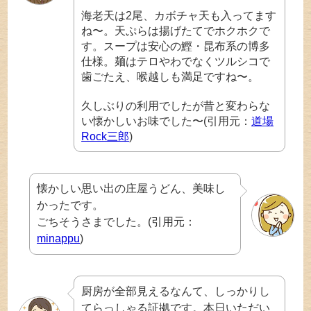
海老天は2尾、カボチャ天も入ってます
ね〜。天ぷらは揚げたてでホクホクで
す。スープは安心の鰹・昆布系の博多
仕様。麺はテロやわでなくツルシコで
歯ごたえ、喉越しも満足ですね〜。
久しぶりの利用でしたが昔と変わらな
い懐かしいお味でした〜(引用元：
道場
Rock三郎
)
懐かしい思い出の庄屋うどん、美味し
かったです。
ごちそうさまでした。(引用元：
minappu
)
厨房が全部見えるなんて、しっかりし
てらっしゃる証拠です。本日いただい