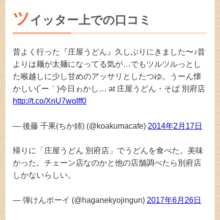
ツ
イッター上での口コミ
昔よく行った『庄屋うどん』久しぶりにきました〜♪昔
よりは麺が太麺になってる気が…でもツルツルっとし
た喉越しに少し甘めのアッサリとしたつゆ。うーん懐
かしい(´ー｀)今日ゎかし… at 庄屋うどん・そば 別府店
http://t.co/XnU7woIff0
— 後藤 千果(ちか姉) (@koakumacafe)
2014年2月17日
帰りに「庄屋うどん 別府店」でうどんを食べた。美味
かった。チェーン店なのかと他の店舗調べたら別府店
しかないらしい。
— 弾けんボーイ (@haganekyojingun)
2017年6月26日