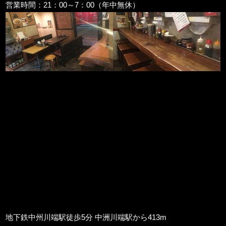
営業時間：21：00～7：00（年中無休）
地下鉄中州川端駅徒歩5分 中洲川端駅から413m